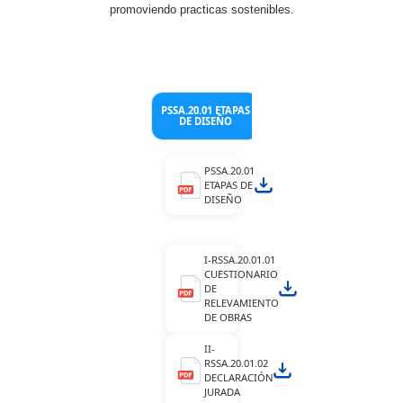
promoviendo practicas sostenibles.
PSSA.20.02 ETAPAS
P
PSSA.20.01 ETAPAS
DE
OP
DE DISEÑO
CONSTRUCCION.
MAN
PSSA.20.01
ETAPAS DE
DISEÑO
I-RSSA.20.01.01
CUESTIONARIO
DE
RELEVAMIENTO
DE OBRAS
II-
RSSA.20.01.02
DECLARACIÓN
JURADA