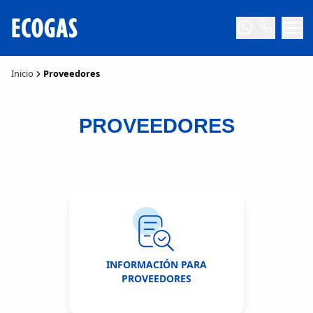
Inicio
Proveedores
PROVEEDORES
INFORMACIÓN PARA
PROVEEDORES